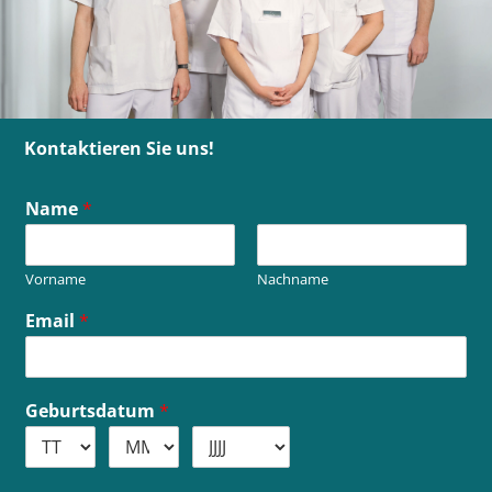
Kontaktieren Sie uns!
Name
*
Vorname
Nachname
G
Email
*
e
b
u
r
Geburtsdatum
*
t
s
d
a