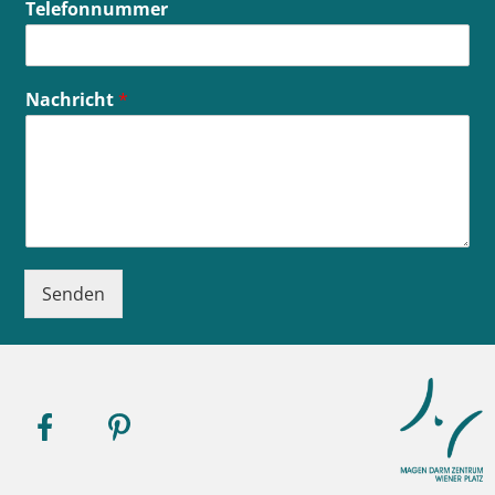
Telefonnummer
t
u
m
*
Nachricht
*
*
Senden