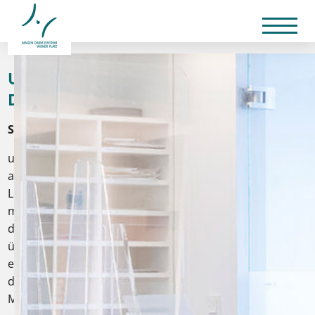
Unsere Wahlleistungen im Magen
Darm Zentrum
Sehr geehrte Patientin/Sehr geehrter Patient,
um Ihnen ein Maximum an medizinischer Betreuung
anbieten zu können haben wir uns entschlossen auch
Leistungen anzubieten, die diagnostisch und
medizinisch einen hohen Mehrwert bieten, jedoch von
den Krankenkassen aus Kostengründen nicht
übernommen werden. Für diese Wahlleistungen ist
eine Zuzahlung erforderlich. Genaue Informationen
dazu sowie die Höhe der Zuzahlungen erfahren Sie im
Magen Darm Zentrum.