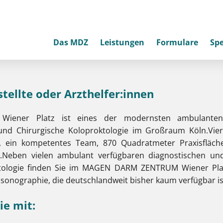
Das MDZ
Leistungen
Formulare
Spe
tellte oder Arzthelfer:innen
er Platz ist eines der modernsten ambulanten in
 und Chirurgische Koloproktologie im Großraum Köln.Vie
n, ein kompetentes Team, 870 Quadratmeter Praxisfläche 
.Neben vielen ambulant verfügbaren diagnostischen und
tologie finden Sie im MAGEN DARM ZENTRUM Wiener Plat
osonographie, die deutschlandweit bisher kaum verfügbar is
ie mit: