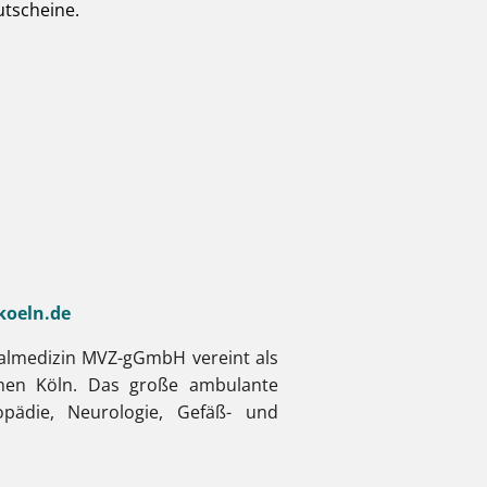
utscheine.
koeln.de
ralmedizin MVZ-gGmbH vereint als
chen Köln. Das große ambulante
opädie, Neurologie, Gefäß- und