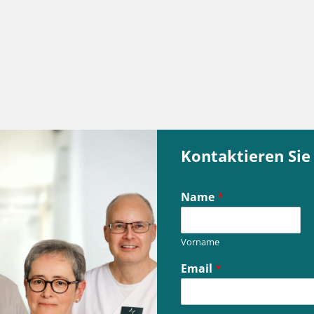
Kontaktieren Sie
Name
*
Vorname
N
Email
*
a
m
e