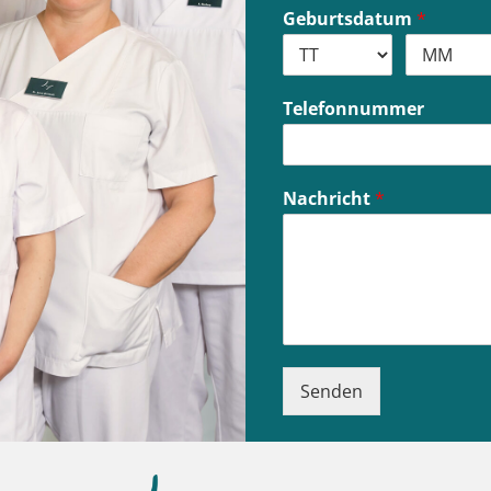
*
Geburtsdatum
*
N
a
m
e
Telefonnummer
Nachricht
*
Senden