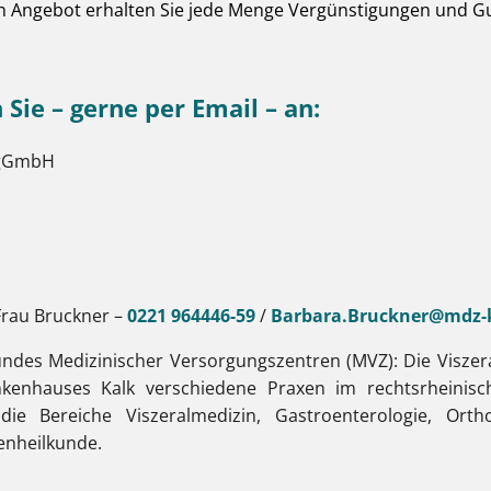
en Angebot erhalten Sie jede Menge Vergünstigungen und G
Sie – gerne per Email – an:
 gGmbH
Frau Bruckner –
0221 964446-59
/
Barbara.Bruckner@mdz-
bundes Medizinischer Versorgungszentren (MVZ): Die Visze
nkenhauses Kalk verschiedene Praxen im rechtsrheinis
ie Bereiche Viszeralmedizin, Gastroenterologie, Orth
enheilkunde.