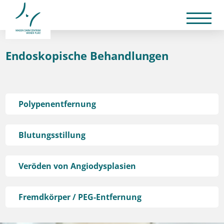
Endoskopische Behandlungen
Polypenentfernung
Aus:
Blutungsstillung
Speiseröhre
Durch:
Magen
Dünndarm
Veröden von Angiodysplasien
Unterspritzung
Dickdarm
Durch Hybrid-APC-Verfahren.
Clip
APC-Beamer
Fremdkörper / PEG-Entfernung
hot biopsy
Fremdkörper / PEG-Entfernung