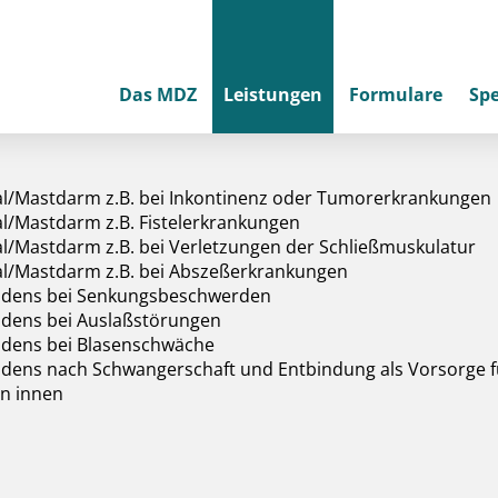
Das MDZ
Leistungen
Formulare
Spe
l/Mastdarm z.B. bei Inkontinenz oder Tumorerkrankungen
l/Mastdarm z.B. Fistelerkrankungen
l/Mastdarm z.B. bei Verletzungen der Schließmuskulatur
l/Mastdarm z.B. bei Abszeßerkrankungen
odens bei Senkungsbeschwerden
dens bei Auslaßstörungen
odens bei Blasenschwäche
dens nach Schwangerschaft und Entbindung als Vorsorge 
on innen